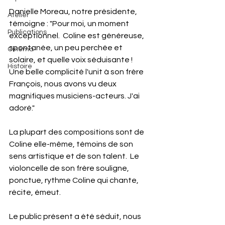
Danielle Moreau, notre présidente, 
Atelier
témoigne : "Pour moi, un moment 
Publications
exceptionnel.  Coline est généreuse, 
spontanée, un peu perchée et 
Cinéma
solaire, et quelle voix séduisante !  
Histoire
Une belle complicité l'unit à son frère 
François, nous avons vu deux 
magnifiques musiciens-acteurs. J'ai 
adoré."
La plupart des compositions sont de 
Coline elle-même, témoins de son 
sens artistique et de son talent.  Le 
violoncelle de son frère souligne, 
ponctue, rythme Coline qui chante, 
récite, émeut. 
Le public présent a été séduit, nous 