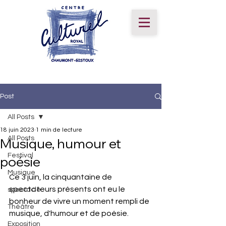
Post
All Posts
18 juin 2023
1 min de lecture
All Posts
Musique, humour et
Festival
poésie
Musique
Ce 3 juin, la cinquantaine de 
spectateurs présents ont eu le 
spectacle
bonheur de vivre un moment rempli de 
Théâtre
musique, d'humour et de poésie. 
Exposition